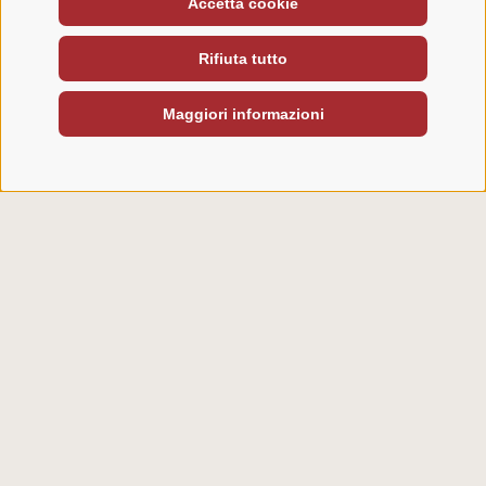
Accetta cookie
Rifiuta tutto
Maggiori informazioni
CAMERE E CHALET
CAMERE E CHALET
LEO - LA DISINVOLTA
CAMERA
CAMERA LEO
Classica ma molto confortevole. Carattere moderno e
fascino tirolese. Vi presentiamo la nostra camera Leo.