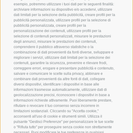
Tecnologia efficiente:
esempio, potremmo utilizzare i tuoi dati per le seguenti finalità:
archiviare informazioni su dispositivo e/o accedervi, utilizzare
dati limitati per la selezione della pubblicità, creare profili per la
digitalizzazione di riscaldamento e
pubblicità personalizzata, utilizzare profili per la selezione di
ventilazione. Lampadine a risparmio
pubblicità personalizzata, creare profili per la
energetico e sistemi WC a basso consumo
personalizzazione dei contenuti, utilizzare profili per la
selezione di contenuti personalizzati, misurare le prestazioni
d’acqua.
degli annunci, misurare le prestazioni dei contenuti,
comprendere il pubblico attraverso statistiche o la
combinazione di dati provenienti da fonti diverse, sviluppare e
Riduzione dei rifiuti ed
migliorare i servizi, utilizzare dati limitati per la selezione dei
contenuti, garantire la sicurezza, prevenire e rilevare frodi,
eliminazione della plastica:
correggere errori, erogare e presentare pubblicità e contenuto,
salvare e comunicare le scelte sulla privacy, abbinare e
combinare dati provenienti da altre fonti di dati, collegare
insieme ai nostri ospiti e collaboratori.
diversi dispositivi, identificare i dispositivi in base alle
Nessun cosmetico monouso nelle camere.
informazioni trasmesse automaticamente, utilizzare dati di
geolocalizzazione precisi, riconoscere i dispositivi in base a
informazioni richieste attivamente. Puoi liberamente prestare,
Minore consumo di
rifiutare o revocare il tuo consenso senza incorrere in
limitazioni sostanziali. Cliccando su "Accetta cookie,"
risorse:
acconsenti all'uso di cookie e strumenti simili. Utilizza il
pulsante "Gestisci Preferenze" per personalizzare le tue scelte
o "Rifiuta tutto" per proseguire senza cookie non strettamente
riduciamo detergenti e cambi biancheria
necessari. Puoi modificare le tue preferenze in qualsiasi