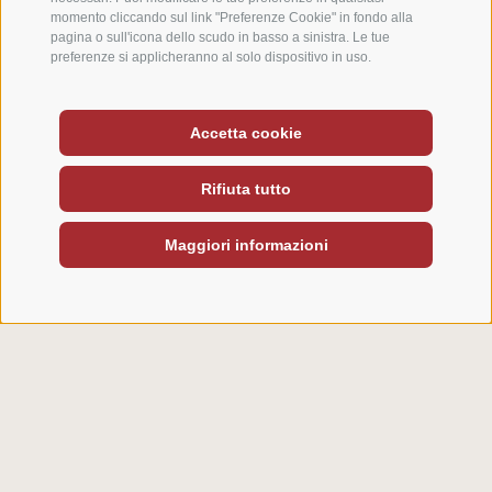
momento cliccando sul link "Preferenze Cookie" in fondo alla
dove ha senso farlo. Pulizia flessibile delle
pagina o sull'icona dello scudo in basso a sinistra. Le tue
camere e cambio asciugamani su richiesta
preferenze si applicheranno al solo dispositivo in uso.
degli ospiti.
Accetta cookie
Promozione dei circuiti
regionali:
Rifiuta tutto
prodotti, fornitori e artigiani locali e
Maggiori informazioni
regionali. Simply Friday: venerdì proposta
menu - senza carne é pesce.
Politica di riciclo:
carta, tovaglioli e carta igienica realizzati
con materiale riciclato. Upcycling dei
mobili: i vecchi mobili ricevono una