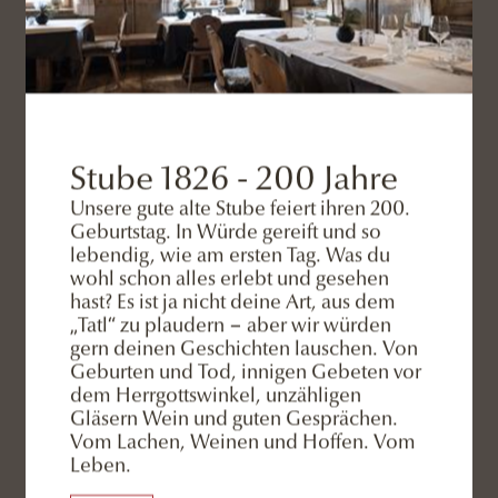
KONTAKT
+39 0474 966 724
Stube 1826 - 200 Jahre
Unsere gute alte Stube feiert ihren 200.
Geburtstag. In Würde gereift und so
info@eggele.it
lebendig, wie am ersten Tag. Was du
wohl schon alles erlebt und gesehen
hast? Es ist ja nicht deine Art, aus dem
„Tatl“ zu plaudern − aber wir würden
gern deinen Geschichten lauschen. Von
ADRESSE
Geburten und Tod, innigen Gebeten vor
dem Herrgottswinkel, unzähligen
Gläsern Wein und guten Gesprächen.
Vom Lachen, Weinen und Hoffen. Vom
Eggele GmbH
Leben.
Familie Rainer