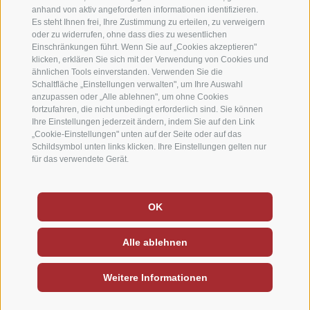
anhand von aktiv angeforderten informationen identifizieren.
Es steht Ihnen frei, Ihre Zustimmung zu erteilen, zu verweigern
oder zu widerrufen, ohne dass dies zu wesentlichen
Einschränkungen führt. Wenn Sie auf „Cookies akzeptieren"
klicken, erklären Sie sich mit der Verwendung von Cookies und
ähnlichen Tools einverstanden. Verwenden Sie die
Schaltfläche „Einstellungen verwalten", um Ihre Auswahl
anzupassen oder „Alle ablehnen", um ohne Cookies
fortzufahren, die nicht unbedingt erforderlich sind. Sie können
Ihre Einstellungen jederzeit ändern, indem Sie auf den Link
„Cookie-Einstellungen" unten auf der Seite oder auf das
Schildsymbol unten links klicken. Ihre Einstellungen gelten nur
für das verwendete Gerät.
Deutsch
-
Italiano
-
English
OK
Sitemap
Impressum
Cookie-Richtlinie
/
/
/
Alle ablehnen
Cookie Präferenzen
Privacy
/
Weitere Informationen