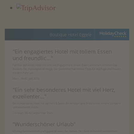
Boutique Hotel Eggele
"
Ein engagiertes Hotel mit tollem Essen
und freundlic...
"
Familiär geführtes Hotel mit sehr viel Engagement, tollem Essen und einem schönen Spa
Bereich. Der Aussenpool ist mega. Der Seniorchef hat immer Tipps für Ausflüge und Touren
mit dem Fahrrad.
Marc , 56-60, Juni 2026
"
Ein sehr besonderes Hotel mit viel Herz,
exzellenter...
"
Ein wunderbares Hotel mit viel Herz & Seele. Ein einzigartiges Erlebnis mit hohem Standard
und exzellenter Küche.
Christian, 36-40, September 2025
"
Wunderschöner Urlaub
"
Ich mag Familienhotels und Eggele ist eines der besten. Der Gast ist herzlich willkommen.