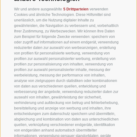
WEBCAM
Wir und andere ausgewählte
5 Drittparteien
verwenden
Cookies und ähnliche Technologien. Diese Hilfsmittel sind
unerlässlich, um die Nutzung digitaler Inhalte zu
VIDEOS
gewährleisten, die Navigation zu verbessern und, vorbehaltlich
Ihrer Zustimmung, zu Werbezwecken. Wir können Ihre Daten
zum Beispiel für folgende Zwecke verwenden: speichern von
HOTELBEWERTUNGEN
oder zugriff auf informationen auf einem endgerät, verwendung
reduzierter daten zur auswahl von werbeanzeigen, erstellung
von profilen für personalisierte werbung, verwendung von
ANREISE
profilen zur auswahl personalisierter werbung, erstellung von
profilen zur personalisierung von inhalten, verwendung von
profilen zur auswahl personalisierter inhalte, messung der
werbeleistung, messung der performance von inhalten,
NEWSLETTER
analyse von zielgruppen durch statistiken oder kombinationen
von daten aus verschiedenen quellen, entwicklung und
verbesserung der angebote, verwendung reduzierter daten zur
auswahl von inhalten, gewährleistung der sicherheit,
verhinderung und aufdeckung von betrug und fehlerbehebung,
bereitstellung und anzeige von werbung und inhalten, ihre
entscheidungen zum datenschutz speichern und übermitteln,
abgleichung und kombination von daten aus unterschiedlichen
quellen, verknüpfung verschiedener endgeräte, identifikation
von endgeräten anhand automatisch übermittelter
informationen, verwendung genauer standortdaten, geräte