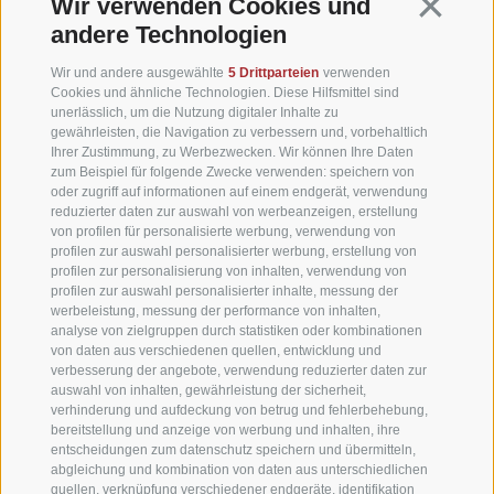
Continua 
Wir verwenden Cookies und
WETTER
andere Technologien
WEBCAM
Wir und andere ausgewählte
5 Drittparteien
verwenden
Cookies und ähnliche Technologien. Diese Hilfsmittel sind
unerlässlich, um die Nutzung digitaler Inhalte zu
VIDEOS
gewährleisten, die Navigation zu verbessern und, vorbehaltlich
Ihrer Zustimmung, zu Werbezwecken. Wir können Ihre Daten
zum Beispiel für folgende Zwecke verwenden: speichern von
HOTELBEWERTUNGEN
oder zugriff auf informationen auf einem endgerät, verwendung
reduzierter daten zur auswahl von werbeanzeigen, erstellung
von profilen für personalisierte werbung, verwendung von
ANREISE
profilen zur auswahl personalisierter werbung, erstellung von
profilen zur personalisierung von inhalten, verwendung von
profilen zur auswahl personalisierter inhalte, messung der
werbeleistung, messung der performance von inhalten,
NEWSLETTER
analyse von zielgruppen durch statistiken oder kombinationen
von daten aus verschiedenen quellen, entwicklung und
verbesserung der angebote, verwendung reduzierter daten zur
auswahl von inhalten, gewährleistung der sicherheit,
verhinderung und aufdeckung von betrug und fehlerbehebung,
bereitstellung und anzeige von werbung und inhalten, ihre
entscheidungen zum datenschutz speichern und übermitteln,
abgleichung und kombination von daten aus unterschiedlichen
quellen, verknüpfung verschiedener endgeräte, identifikation