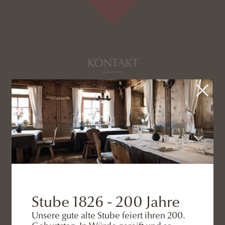
KONTAKT
+39 0474 966 724
info@eggele.it
ADRESSE
Stube 1826 - 200 Jahre
Unsere gute alte Stube feiert ihren 200.
Eggele GmbH