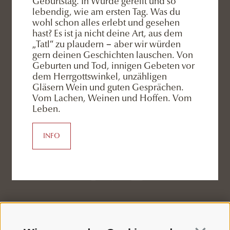
Geburtstag. In Würde gereift und so
Familie Rainer
lebendig, wie am ersten Tag. Was du
wohl schon alles erlebt und gesehen
Silvesterstrasse 13
/
39038
hast? Es ist ja nicht deine Art, aus dem
„Tatl“ zu plaudern − aber wir würden
Innichen/Winnebach
gern deinen Geschichten lauschen. Von
Geburten und Tod, innigen Gebeten vor
3 Zinnen Dolomites
-
Südtirol
-
Italien
dem Herrgottswinkel, unzähligen
Gläsern Wein und guten Gesprächen.
Vom Lachen, Weinen und Hoffen. Vom
Leben.
SOCIAL
INFO