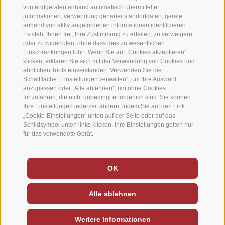
von endgeräten anhand automatisch übermittelter
informationen, verwendung genauer standortdaten, geräte
anhand von aktiv angeforderten informationen identifizieren.
Es steht Ihnen frei, Ihre Zustimmung zu erteilen, zu verweigern
oder zu widerrufen, ohne dass dies zu wesentlichen
Einschränkungen führt. Wenn Sie auf „Cookies akzeptieren"
klicken, erklären Sie sich mit der Verwendung von Cookies und
ähnlichen Tools einverstanden. Verwenden Sie die
Schaltfläche „Einstellungen verwalten", um Ihre Auswahl
anzupassen oder „Alle ablehnen", um ohne Cookies
fortzufahren, die nicht unbedingt erforderlich sind. Sie können
Ihre Einstellungen jederzeit ändern, indem Sie auf den Link
„Cookie-Einstellungen" unten auf der Seite oder auf das
Schildsymbol unten links klicken. Ihre Einstellungen gelten nur
für das verwendete Gerät.
Deutsch
-
Italiano
-
English
OK
Sitemap
Impressum
Cookie-Richtlinie
/
/
/
Alle ablehnen
Cookie Präferenzen
Privacy
/
Weitere Informationen