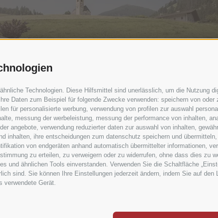
chnologien
nliche Technologien. Diese Hilfsmittel sind unerlässlich, um die Nutzung digi
hre Daten zum Beispiel für folgende Zwecke verwenden: speichern von oder z
len für personalisierte werbung, verwendung von profilen zur auswahl personali
inhalte, messung der werbeleistung, messung der performance von inhalten, an
er angebote, verwendung reduzierter daten zur auswahl von inhalten, gewähr
und inhalten, ihre entscheidungen zum datenschutz speichern und übermitteln
ntifikation von endgeräten anhand automatisch übermittelter informationen, v
Wellnessbereich & Ruheräume
e Zustimmung zu erteilen, zu verweigern oder zu widerrufen, ohne dass dies zu
ies und ähnlichen Tools einverstanden. Verwenden Sie die Schaltfläche „Eins
lich sind. Sie können Ihre Einstellungen jederzeit ändern, indem Sie auf den 
as verwendete Gerät.