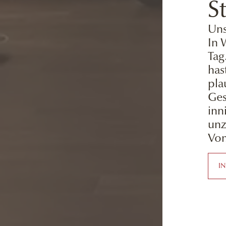
S
Uns
In 
Tag
has
pla
Ges
inn
unz
Vom
I