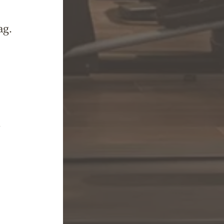
ag.
n
.