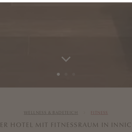
WELLNESS & BADETEICH
FITNESS
ER HOTEL MIT FITNESSRAUM IN INNI