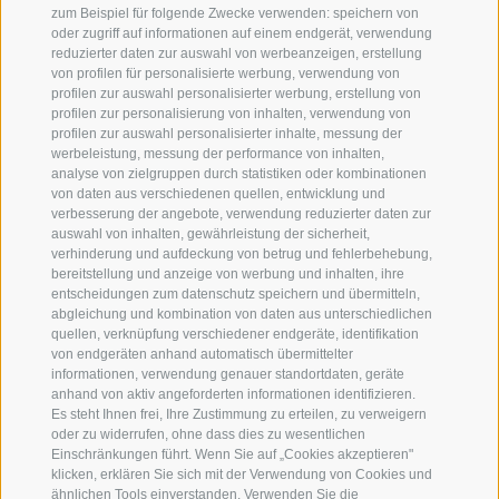
zum Beispiel für folgende Zwecke verwenden: speichern von
oder zugriff auf informationen auf einem endgerät, verwendung
Weniger
reduzierter daten zur auswahl von werbeanzeigen, erstellung
Ressourcenverbrauch:
von profilen für personalisierte werbung, verwendung von
profilen zur auswahl personalisierter werbung, erstellung von
profilen zur personalisierung von inhalten, verwendung von
Putzmittel- und Wäschewechsel sparen wir
profilen zur auswahl personalisierter inhalte, messung der
werbeleistung, messung der performance von inhalten,
dort, wo es sinnvoll ist. Flexible
analyse von zielgruppen durch statistiken oder kombinationen
Zimmerreinigung und Handtuchwechsel
von daten aus verschiedenen quellen, entwicklung und
verbesserung der angebote, verwendung reduzierter daten zur
nach Wunsch der Gäste.
auswahl von inhalten, gewährleistung der sicherheit,
verhinderung und aufdeckung von betrug und fehlerbehebung,
bereitstellung und anzeige von werbung und inhalten, ihre
Förderung regionaler
entscheidungen zum datenschutz speichern und übermitteln,
Kreisläufe:
abgleichung und kombination von daten aus unterschiedlichen
quellen, verknüpfung verschiedener endgeräte, identifikation
von endgeräten anhand automatisch übermittelter
informationen, verwendung genauer standortdaten, geräte
lokale, regionale
anhand von aktiv angeforderten informationen identifizieren.
Produkte/Lieferanten/Handwerker. Simply
Es steht Ihnen frei, Ihre Zustimmung zu erteilen, zu verweigern
Friday: freitags fleisch- und fischloses
oder zu widerrufen, ohne dass dies zu wesentlichen
Einschränkungen führt. Wenn Sie auf „Cookies akzeptieren"
Abendessen
klicken, erklären Sie sich mit der Verwendung von Cookies und
ähnlichen Tools einverstanden. Verwenden Sie die