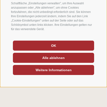
Schaltfläche „Einstellungen verwalten", um Ihre Auswahl
Recycling-Policy:
anzupassen oder „Alle ablehnen", um ohne Cookies
fortzufahren, die nicht unbedingt erforderlich sind. Sie können
Ihre Einstellungen jederzeit ändern, indem Sie auf den Link
Papier, Servietten und Toilettenpapier aus
„Cookie-Einstellungen" unten auf der Seite oder auf das
Schildsymbol unten links klicken. Ihre Einstellungen gelten nur
recyceltem Material. Möbel-Upcycling: alte
für das verwendete Gerät.
Möbel bekommen eine zweite Chance.
OK
ÖPNV-Rabatt & Südtiroler
GuestPass:
Alle ablehnen
Gäste, die mit öffentlichen Verkehrsmitteln
Weitere Informationen
anreisen, erhalten einen Rabatt auf den
Unterkunftspreis. Der Südtirol GuestPass
berechtigt zur unbegrenzten Nutzung aller
öffentlichen Verkehrsmittel in ganz
Südtirol. Wir als Mitglied im örtlichen
Tourismusverein übernehmen für euch die