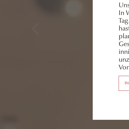
Uns
In 
Tag
has
pla
Ges
inn
unz
Vom
I