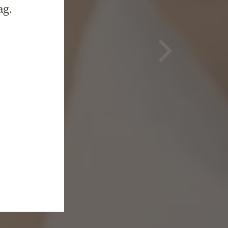
ag.
n
.