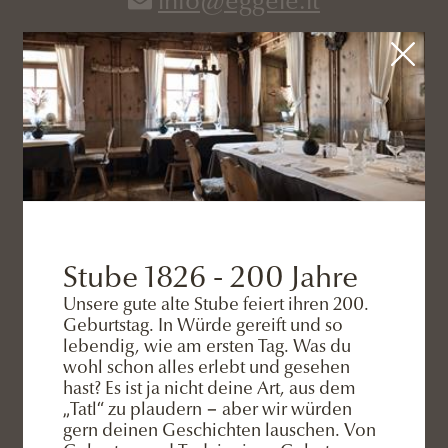
info@eggele.it
ADRESSE
Eggele GmbH
Familie Rainer
Silvesterstrasse 13
/
39038
Stube 1826 - 200 Jahre
Innichen/Winnebach
Unsere gute alte Stube feiert ihren 200.
Geburtstag. In Würde gereift und so
3 Zinnen Dolomites
-
Südtirol
-
Italien
lebendig, wie am ersten Tag. Was du
wohl schon alles erlebt und gesehen
hast? Es ist ja nicht deine Art, aus dem
„Tatl“ zu plaudern − aber wir würden
gern deinen Geschichten lauschen. Von