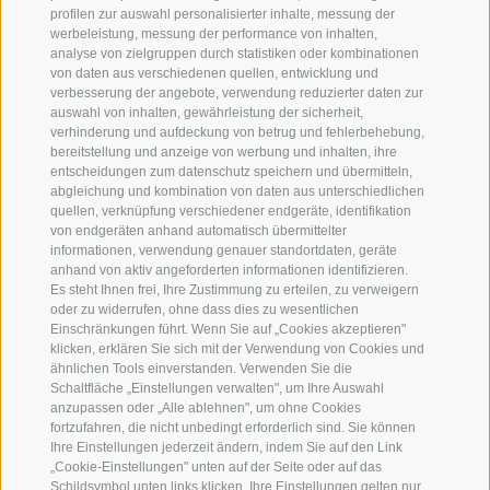
profilen zur auswahl personalisierter inhalte, messung der
werbeleistung, messung der performance von inhalten,
NEWSLETTER
analyse von zielgruppen durch statistiken oder kombinationen
von daten aus verschiedenen quellen, entwicklung und
verbesserung der angebote, verwendung reduzierter daten zur
auswahl von inhalten, gewährleistung der sicherheit,
verhinderung und aufdeckung von betrug und fehlerbehebung,
bereitstellung und anzeige von werbung und inhalten, ihre
entscheidungen zum datenschutz speichern und übermitteln,
abgleichung und kombination von daten aus unterschiedlichen
quellen, verknüpfung verschiedener endgeräte, identifikation
von endgeräten anhand automatisch übermittelter
informationen, verwendung genauer standortdaten, geräte
anhand von aktiv angeforderten informationen identifizieren.
Es steht Ihnen frei, Ihre Zustimmung zu erteilen, zu verweigern
oder zu widerrufen, ohne dass dies zu wesentlichen
Einschränkungen führt. Wenn Sie auf „Cookies akzeptieren"
klicken, erklären Sie sich mit der Verwendung von Cookies und
ähnlichen Tools einverstanden. Verwenden Sie die
Schaltfläche „Einstellungen verwalten", um Ihre Auswahl
anzupassen oder „Alle ablehnen", um ohne Cookies
fortzufahren, die nicht unbedingt erforderlich sind. Sie können
Ihre Einstellungen jederzeit ändern, indem Sie auf den Link
„Cookie-Einstellungen" unten auf der Seite oder auf das
Schildsymbol unten links klicken. Ihre Einstellungen gelten nur