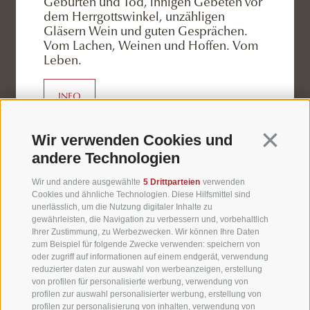
SOCIAL
Geburten und Tod, innigen Gebeten vor
dem Herrgottswinkel, unzähligen
Gläsern Wein und guten Gesprächen.
Vom Lachen, Weinen und Hoffen. Vom
Leben.
INFO
Continua 
Wir verwenden Cookies und
WETTER
andere Technologien
WEBCAM
Wir und andere ausgewählte
5 Drittparteien
verwenden
Cookies und ähnliche Technologien. Diese Hilfsmittel sind
unerlässlich, um die Nutzung digitaler Inhalte zu
VIDEOS
gewährleisten, die Navigation zu verbessern und, vorbehaltlich
Ihrer Zustimmung, zu Werbezwecken. Wir können Ihre Daten
zum Beispiel für folgende Zwecke verwenden: speichern von
HOTELBEWERTUNGEN
oder zugriff auf informationen auf einem endgerät, verwendung
reduzierter daten zur auswahl von werbeanzeigen, erstellung
von profilen für personalisierte werbung, verwendung von
ANREISE
profilen zur auswahl personalisierter werbung, erstellung von
profilen zur personalisierung von inhalten, verwendung von